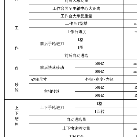
前后大移动量
工作台面至主轴中心大距离
工作台大承受重量
工作台
T
型槽
m
工
工作台速度
m
1
格
前后手轮进刀
1
圈
作
前后自动进给
50HZ
m
前后快速移动
台
60HZ
m
砂轮尺寸
外径
×
宽度
×
内径
砂
50HZ
R
轮
主轴转速
60HZ
R
1
格
上下手轮进刀
上
1
回转
下
结
自动进给量
构
上下快速移动量
m
主轴马达