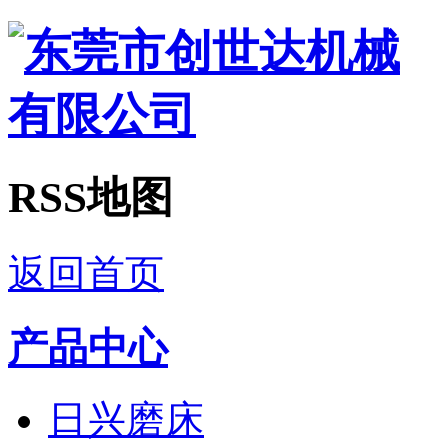
RSS地图
返回首页
产品中心
日兴磨床