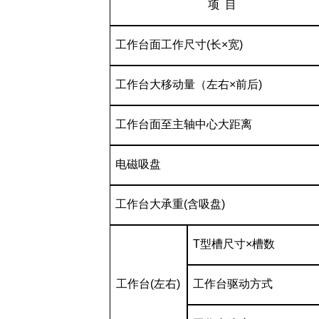
项
目
工作台面工作尺寸
(
长
×
宽
)
工作台大移动量（左右
×
前后
)
工作台面至主轴中心大距离
电磁吸盘
工作台大承重
(
含吸盘
)
T
型槽尺寸
×
槽数
工作台
(
左右
)
工作台驱动方式