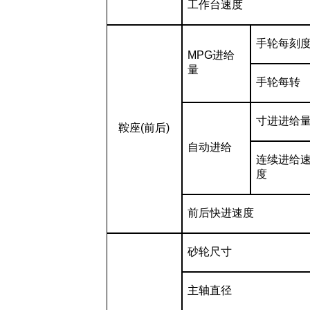
工作台速度
手轮每刻
MPG
进给
量
手轮每转
寸进进给
鞍座
(
前后
)
自动进给
连续进给
度
前后快进速度
砂轮尺寸
主轴直径