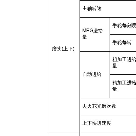
主轴转速
手轮每刻
MPG
进给
量
手轮每转
磨头
(
上下
)
粗加工进
量
自动进给
精加工进
量
去火花光磨次数
上下快进速度