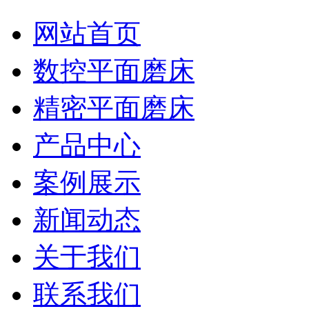
网站首页
数控平面磨床
精密平面磨床
产品中心
案例展示
新闻动态
关于我们
联系我们