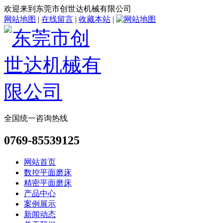
欢迎来到东莞市创世达机械有限公司
网站地图
|
在线留言
|
收藏本站
|
全国统一咨询热线
0769-85539125
网站首页
数控平面磨床
精密平面磨床
产品中心
案例展示
新闻动态