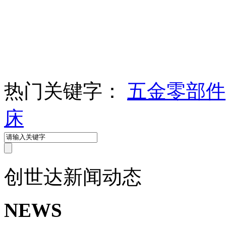
热门关键字：
五金零部件
床
创世达
新闻动态
NEWS