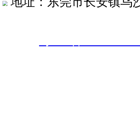
地址：东莞市长安镇乌沙社
东莞市创世达机械有限公司 版权
案号：
粤ICP备20242566